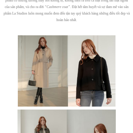
phẩm có những đường may nối không lộ, không hiện ra trên cả mặt trong lẫn mặt ngoài
của sản phẩm, và cho ra đời
“Cashmere coat”
. Đặt hết tâm huyết và sự đam mê vào sản
phẩm La Studios luôn mong muốn đem đến tận tay quý khách hàng những điều tốt đẹp và
hoàn hảo nhất.