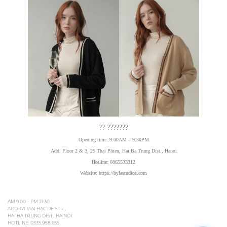
?? ???????
Opening time: 9.00AM – 9.30PM
Add: Floor 2 & 3, 25 Thai Phien, Hai Ba Trung Dist., Hanoi
Hotline: 0865533312
Website: https://bylastudios.com
AM 9:00 – PM 21:30
ADD: 171 MAI HAC DE STR.,
HAI BA TRUNG DIST., HA NOI
HOTLINE:
0335.988.655