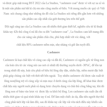
và được góp mặt trong BST 2022 của La Studios, “cashmere coat” được ví với sự xa xỉ và
là một sản phẩm mà bất kì chị em nào cũng muốn sở hữu. Với mong muốn các quý cô Việt
Nam nói chung cũng như những tín đồ của La Studios nói riêng đến gần hơn với những
sản phẩm cao cấp nhất của giới thượng lưu trên thế giới.
Đội ngũ sáng tạo của La Studios sau rất nhiều thời gian thiết kế, nghiên cứu từ kĩ thuật
khâu tay 42h thủ công tỉ mỉ đã cho ra đời “cashmere coat” , La Studios cam kết mang đến
cho các nàng sản phẩm chỉn chu, phù hợp nhất với vóc dáng, với
chất liệu 80% cashmere mềm mịn, nhẹ nhàng và giữ ấm tuyệt đối.
Cashmere
Cashmere là loại chất liệu vô cùng cao cấp và đắt đỏ, Cashmere có nguồn gốc từ lông non
của loài cừu từ các vùng núi cao nơi có nhiệt độ thường xuyên dưới -30%C, để tồn tại
trong nhiệt độ này, loài cừu phải sở hữu bộ lông dày dặn, nhiều lớp, mềm mượt đặc biệt
phải giúp chúng các biệt với thời tiết bên ngoài. Tuy nhiên cashmere chỉ được sản xuất từ
lông non(lông tơ) vô cùng xốp và mịn mọc ở dưới cùng của lớp lông, để khai thác được
chất liệu này người nuôi phải sủ dụng lược chuyên dụng và chải thủ công bằng tay, khi đó
lông non sẽ bám vào lược và được lấy ra khỏi bộ lông.
Len cashmere sản xuất cần rất
nhiều thời gian và quá trình khâu tay tỉ mỉ. Để làm một chiếc áo dạ, đầu tiên người thợ thủ
công phải tách lớp vải làm đôi, sau đó khâu tay cấc lớp vải vừa tách điều này khiến sản